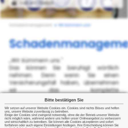
+49 451 704623
Schadenmanagement
Wir kümmern uns!
Schadenmanageme
„Wir kümmern uns."
Das können Sie beruhigt wörtlich
nehmen. Denn wenn Sie einen
Versicherungsfall haben, übernehmen
wir das komplette
Schadenmanagement zu den von uns
Bitte bestätigen Sie
vermittelten Versicherungsverträgen.
Wir setzen auf unserer Website Cookies ein. Cookies sind nichts Böses und helfen
uns, unsere Website zuverlässig zu betreiben.
Einige der Cookies sind zwingend notwendig, ohne die der Betrieb unserer Website
Als Versicherungsmakler sind wir Ihr
nicht möglich wäre, während andere uns helfen unser Onlineangebot zu verbessern
und wirtschaftlich zu betreiben. Sie können alle Cookies akzeptieren und sofort
sachkundiger Partner, stehen auf Ihrer
fortfahren oder auch eigene Einstellungen festlegen. Ihre Entscheidung können Sie