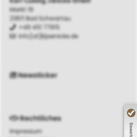
Karl-Lud­wig Jä­ni­cke GmbH
Markt 19
23611 Bad Schwartau
+49 451 77915
info[at]kljaenicke.de
Newsticker
Rechtliches
Impressum